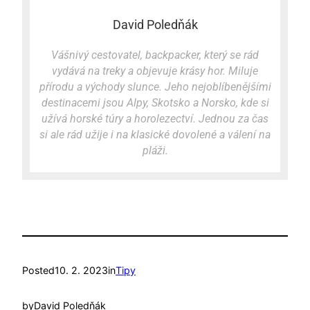
David Poledňák
Vášnivý cestovatel, backpacker, který se rád
vydává na treky a objevuje krásy hor. Miluje
přírodu a východy slunce. Jeho nejoblíbenějšími
destinacemi jsou Alpy, Skotsko a Norsko, kde si
užívá horské túry a horolezectví. Jednou za čas
si ale rád užije i na klasické dovolené a válení na
pláži.
Posted
10. 2. 2023
in
Tipy
by
David Poledňák