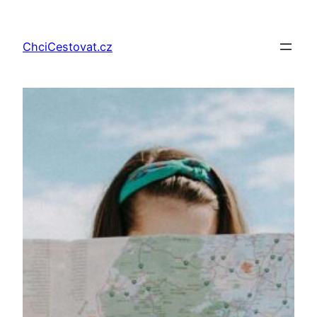
Přeskočit
na
ChciCestovat.cz
obsah