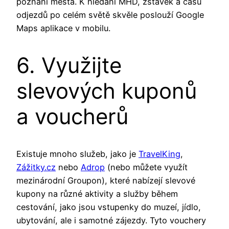
poznání města. K hledání MHD, zstávek a času
odjezdů po celém světě skvěle poslouží Google
Maps aplikace v mobilu.
6. Využijte
slevových kuponů
a voucherů
Existuje mnoho služeb, jako je
TravelKing
,
Zážitky.cz
nebo
Adrop
(nebo můžete využít
mezinárodní Groupon), které nabízejí slevové
kupony na různé aktivity a služby během
cestování, jako jsou vstupenky do muzeí, jídlo,
ubytování, ale i samotné zájezdy. Tyto vouchery